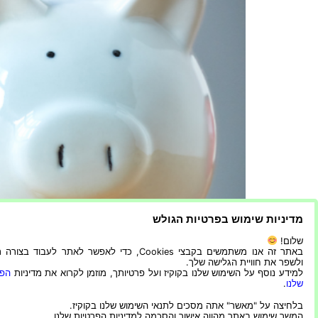
מדיניות שימוש בפרטיות הגולש
שלום!
באתר זה אנו משתמשים בקבצי Cookies, כדי לאפשר לאתר לעבוד בצ
ולשפר את חוויית הגלישה שלך.
פותחים תוכנית חסכון מותאמת לימים הקשים שיכולים 
למידע נוסף על השימוש שלנו בקוקיז ועל פרטיותך, מוזמן לקרוא את מדיניות
הפר
עצות מעשיות כיצד ליצור תוכנית המותאמת לצרכים ה
שלנו
.
ללכת לסופרמרקט ולקנות רק מה שצריך […]
בלחיצה על "מאשר" אתה מסכים לתנאי השימוש שלנו בקוקיז.
המשך שימוש באתר מהווה אישור והסכמה למדיניות הפרטיות שלנו.