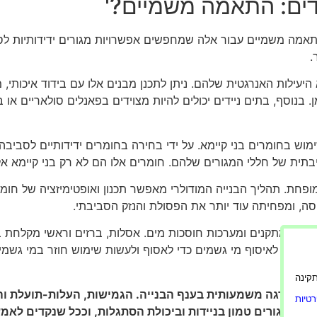
רים התאמה משמיים עבור אלה שמחפשים אפשרויות מגורים ידידותיות לס
.
א היעילות האנרגטית שלהם. ניתן לתכנן מבנים אלו עם בידוד איכותי, 
 בנוסף, בתים ניידים יכולים להיות מצוידים בפאנלים סולאריים א
תית של חללי המגורים שלהם. חומרים אלו הם לא רק בני קיימא אלא 
ופחת. תהליך הבנייה המודולרי מאפשר תכנון ואופטימיזציה של חומרי
, ומפחיתה עוד יותר את הפסולת והנזק הסביבתי.
ניידים במתקנים ומערכות חוסכות מים. אסלות, ברזים וראשי מקלחת
מערכות לאיסוף מי גשמים כדי לאסוף ולעשות שימוש חוזר במי גשמי
ורה תקינה
פיצת מדרגה משמעותית בענף הבנייה. הגמישות, העלות-תועלת ו
טיות
ייה למגורים טמון בניידות וביכולת הסתגלות, וככל שנקדים לאמץ