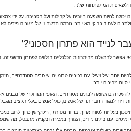
ם ולשאיפות המתפתחות שלנו.
דים יכולה להיות השפעה חיובית על קהילות ועל הסביבה. על ידי צמצ
לתרום לעתיד בר קיימא יותר. נורמה חדשה זו של מגורים ניידים ל
, אי אפשר להתעלם מהיתרונות הכלכליים הנלווים לפתרון חדשני זה.
להיות יותר יעיל ויעיל. עם רכיבים טרומיים ועיצובים סטנדרטיים, הז
 סיום מהירים יותר.
ו להשכרה בהשוואה לבתים מסורתיים. האופי המודולרי של מבנים אל
יות דיור למגוון רחב יותר של אנשים, כולל אנשים בעלי תקציב מוגבל
לחיסכון בעלויות לטווח ארוך. בדיור מסורתי, רילוקיישן כרוך לרוב ב
ט ומיסים. עם בתים ניידים, הצורך במכירה ובקנייה מתבטל, מה שמפ
 התחשבות ביעילות אנרגטית. מבנים אלו נבנים באמצעות חומרים ברי 