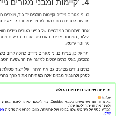
4. 'קיימות ומבני מגורים ניידים: התאמה משמיים?'
בנייני מגורים ניידים וקיימות הולכים יד ביד, ויוצ
מודעות לסביבה התורמות לעתיד ירוק ובר קיימא יותר
אחד היתרונות המרכזיים של בנייני מגורים ניידים הו
יעילות, הפחתת צריכת האנרגיה והורדת טביעות פחמן.
נקי ובר קיימא.
נמוכים, בעלי בתים יכולים למזער את ההשפעה הסביב
בתים ניידים מציעים גם את היתרון של ייצור פסולת מ
לפרק ולהעביר מבנים אלה מפחיתה את הצורך בהריסה
מבחינת חיסכון במים, ניתן להצטייד במבני מגורים 
מדיניות שימוש בפרטיות הגולש
המים מבלי להתפשר על הנוחות. בנוסף, ניתן לשלב 
לשתייה, תוך שימור נוסף של המשאב היקר הזה.
שלום!
באתר זה אנו משתמשים בקבצי Cookies, כדי לאפשר לאתר לעבוד בצ
ולשפר את חוויית הגלישה שלך.
לסיכום, קונסטרוקציות ניידות למגורים מהוות ק
למידע נוסף על השימוש שלנו בקוקיז ועל פרטיותך, מוזמן לקרוא את מדיניות
הפר
יותר ויותר אטרקטיבית עבור בעלי בתים. עתיד הבנ
שלנו
.