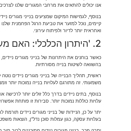
אנו יכולים להתאים את מרחבי המגורים שלנו לצרכי
בנוסף, לגמישות המיקום שמציעים בנייני מגורים ניי
קיימים, נוכל למזער את טביעת הרגל הפחמנית שלנו ו
ואחראית יותר לדיור ולפיתוח עירוני.
2. 'היתרון הכלכלי: האם מעבר לנייד הוא פתרון חסכוני?'
כאשר בוחנים את היתרונות של בנייני מגורים ניידים
בהשוואה לשיטות בנייה מסורתיות.
ראשית, תהליך הבנייה של בנייני מגורים ניידים נוטה 
משמעותי. זה מתורגם לעלויות בנייה נמוכות יותר וזמני
בנוסף, בתים ניידים בדרך כלל זולים יותר לרכישה א
עלויות כוללות נמוכות יותר. סבירות זו פותחת אפשרו
יתר על כן, הניידות של בנייני מגורים ניידים תורמת 
בעלויות עסקה, כגון עמלות סוכן נדל"ן, הוצאות משפ
יתרה מכך, בנייני מגורים ניידים מתוכננים לרוב תוך