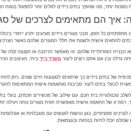
ת נמוכות יותר, מה שהופך בתים ניידים לזולים יותר לתפעול בטווח הא
תפתחים כל הזמן. מבני מגורים ניידים מציעים יתרון ייחודי ביכולת
תים להתאים אישית ולשנות את חללי המגורים שלהם כאשר הצרכי
 הוא הבנייה המודולרית שלהם. זה מאפשר הרחבה או הקטנה קלה של 
חה גדלה ובין אם אתם רוצים ליצור
משרד נייד
ביתי, העיצובים הני
מית של בתים ניידים כך שיתאימו לסגנונות חיים שונים. ניתן להזיז
אפשרת לבעלי בתים ליצור סביבות מותאמות אישית המתאימות להעדפ
 לשלב טכנולוגיית בית חכם. עם שילוב של מכשירים חכמים, בעלי ב
 רמה זו של התאמה אישית מאפשרת חווית מגורים נוחה ויעילה יות
נה לצרכים ספציפיים, כגון נגישות לאנשים עם מוגבלויות או אוכלוסיו
כולם יוכלו לחיות בנוחות ובעצמאות.