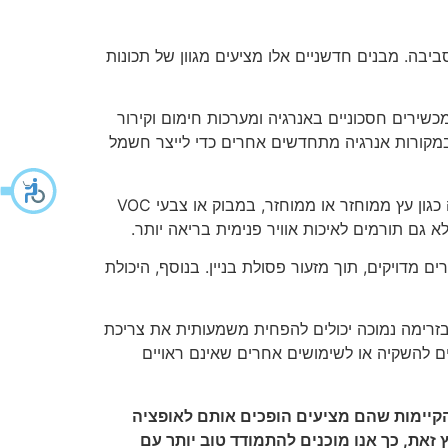
ביבה. מבנים חדשניים אלו מציעים מגוון של תכונות
מכשירים חסכוניים באנרגיה ומערכות חימום וקירור
ו במקורות אנרגיה מתחדשים אחרים כדי לייצר חשמל
יתר על כן, בניית בנייני מגורים ניידים כרוכה לרוב בשימוש בחומרים בני קיימא. על ידי בחירה בחומרים ידידותיים לסביבה כגון עץ ממוחזר או ממוחזר, במבוק או צבעי VOC
גם תורמים לאיכות אוויר פנימית בריאה יותר.
ם מדויקים, תוך מזעור פסולת בניין. בנוסף, היכולת
 בזרימה נמוכה יכולים להפחית משמעותית את צריכת
ם להשקיה או לשימושים אחרים שאינם ראויים
הקיימות שהם מציעים הופכים אותם לאופציה
 זאת, כך אנו מוכנים להתמודד טוב יותר עם