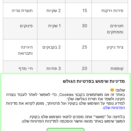
פירות וירקות
15
2 שקיות
תוצרת טריה
חטיפים
30
1 שקית
פינוקים
וממתקים
ציוד ניקיון
25
2 בקבוקים
היגיינה
ותברואה
קופסות
20
3 פחיות
חיי מדף
שימורים
ארוכים
מדיניות שימוש בפרטיות הגולש
אימוץ צרכנות חכמה על ידי רכישת רק מה שצריך יכול להוביל
שלום!
באתר זה אנו משתמשים בקבצי Cookies, כדי לאפשר לאתר לעבוד בצורה
לחיסכון כספי משמעותי,
תקינה ולשפר את חוויית הגלישה שלך.
למידע נוסף על השימוש שלנו בקוקיז ועל פרטיותך, מוזמן לקרוא את מדיניות
הפחתת בזבוז ואורח חיים בר קיימא יותר.
הפרטיות שלנו
.
בלחיצה על "מאשר" אתה מסכים לתנאי השימוש שלנו בקוקיז.
המשך שימוש באתר מהווה אישור והסכמה למדיניות הפרטיות שלנו.
מגזין מיוחד לכל המשפחה